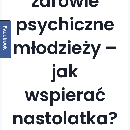
zdrowie
psychiczne
Facebook
młodzieży –
jak
wspierać
nastolatka?