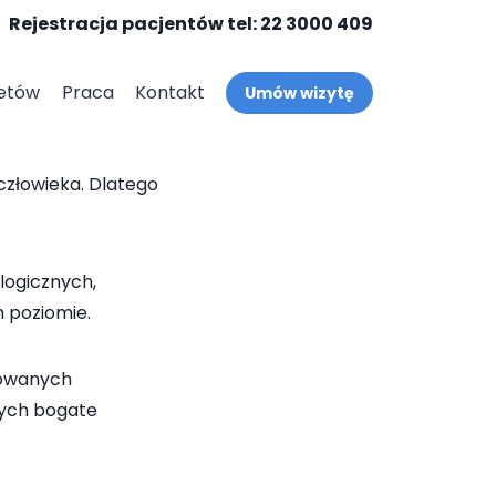
Rejestracja pacjentów tel: 22 3000 409
etów
Praca
Kontakt
Umów wizytę
człowieka. Dlatego
ologicznych,
 poziomie.
kowanych
cych bogate