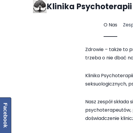
Klinika Psychoterapii
O Nas
Zes
Zdrowie – także to 
trzeba o nie dbać n
Klinika Psychoterapi
seksuologicznych, p
Nasz zespół składa 
Facebook
psychoterapeutów, 
doświadczenie klini