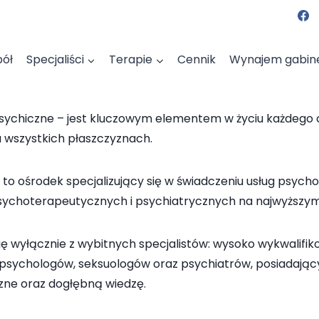
pół
Specjaliści
Terapie
Cennik
Wynajem gabin
psychiczne – jest kluczowym elementem w życiu każdego 
a wszystkich płaszczyznach.
i to ośrodek specjalizujący się w świadczeniu usług psych
sychoterapeutycznych i psychiatrycznych na najwyższym
się wyłącznie z wybitnych specjalistów: wysoko wykwalifi
psychologów, seksuologów oraz psychiatrów, posiadają
czne oraz dogłębną wiedzę.