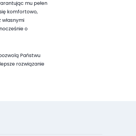
warantując mu pełen
 się komfortowo,
z własnymi
nocześnie o
 pozwolą Państwu
lepsze rozwiązanie