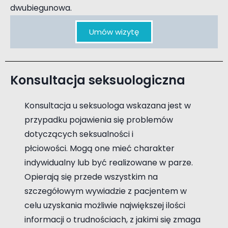
dwubiegunowa.
Umów wizytę
Konsultacja seksuologiczna
Konsultacja psychologiczna seksuologiczna terapia par terapia uzależnień Piaseczno Józefosław
Konsultacja u seksuologa wskazana jest w
przypadku pojawienia się problemów
dotyczących seksualności i
płciowości. Mogą one mieć charakter
indywidualny lub być realizowane w parze.
Opierają się przede wszystkim na
szczegółowym wywiadzie z pacjentem w
celu uzyskania możliwie największej ilości
informacji o trudnościach, z jakimi się zmaga