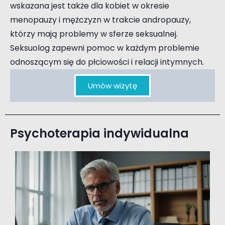
wskazana jest także dla kobiet w okresie
menopauzy i mężczyzn w trakcie andropauzy,
którzy mają problemy w sferze seksualnej.
Seksuolog zapewni pomoc w każdym problemie
odnoszącym się do płciowości i relacji intymnych.
Umów wizytę
Psychoterapia indywidualna
Konsultacja psychologiczna seksuologiczna terapia par terapia uzależnień Piaseczno Józefosław