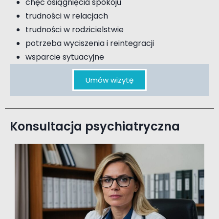
chęć osiągnięcia spokoju
trudności w relacjach
trudności w rodzicielstwie
potrzeba wyciszenia i reintegracji
wsparcie sytuacyjne
Umów wizytę
Konsultacja psychiatryczna
Konsultacja psychologiczna seksuologiczna terapia par terapia uzależnień Piaseczno Józefosław