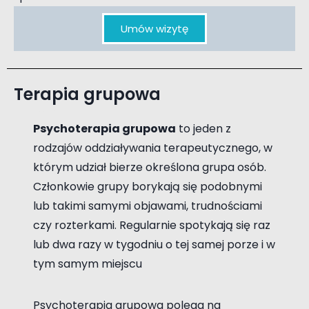
Umów wizytę
Terapia grupowa
Konsultacja psychologiczna seksuologiczna terapia par terapia uzależnień Piaseczno Józefosław
Psychoterapia grupowa
to jeden z
rodzajów oddziaływania terapeutycznego, w
którym udział bierze określona grupa osób.
Członkowie grupy borykają się podobnymi
lub takimi samymi objawami, trudnościami
czy rozterkami. Regularnie spotykają się raz
lub dwa razy w tygodniu o tej samej porze i w
tym samym miejscu
Psychoterapia grupowa polega na