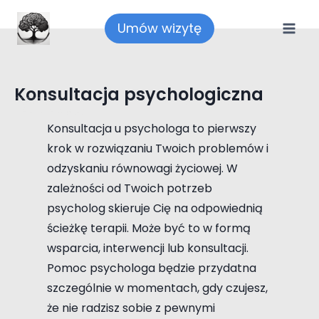
Umów wizytę
Konsultacja psychologiczna
Konsultacja psychologiczna seksuologiczna
terapia par terapia uzależnień Piaseczno
Konsultacja psychologiczna seksuologiczna terapia par terapia uzależnień Piaseczno Józefosław
Józefosław
Konsultacja u psychologa to pierwszy
krok w rozwiązaniu Twoich problemów i
odzyskaniu równowagi życiowej. W
zależności od Twoich potrzeb
psycholog skieruje Cię na odpowiednią
ścieżkę terapii. Może być to w formą
wsparcia, interwencji lub konsultacji.
Pomoc psychologa będzie przydatna
szczególnie w momentach, gdy czujesz,
że nie radzisz sobie z pewnymi