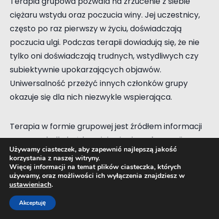
Terapia grupowa pozwala na zrzucenie z siebie
ciężaru wstydu oraz poczucia winy. Jej uczestnicy,
często po raz pierwszy w życiu, doświadczają
poczucia ulgi. Podczas terapii dowiadują się, że nie
tylko oni doświadczają trudnych, wstydliwych czy
subiektywnie upokarzających objawów.
Uniwersalność przeżyć innych członków grupy
okazuje się dla nich niezwykle wspierająca.
Terapia w formie grupowej jest źródłem informacji
zwrotnych dla każdego jej członka. Informacji
Używamy ciasteczek, aby zapewnić najlepszą jakość
udzielają zarówno terapeuta, jak i inni uczestnicy
korzystania z naszej witryny.
grupy. Podczas spotkań dzielą się ze sobą
Więcej informacji na temat plików ciasteczka, których
używamy, oraz możliwości ich wyłączenia znajdziesz w
doświadczeniami oraz spostrzeżeniami i odczuciami
ustawieniach
.
względem poruszanych kwestii. W wielu
Akceptuję
przypadkach umożliwia to zmieniać własną