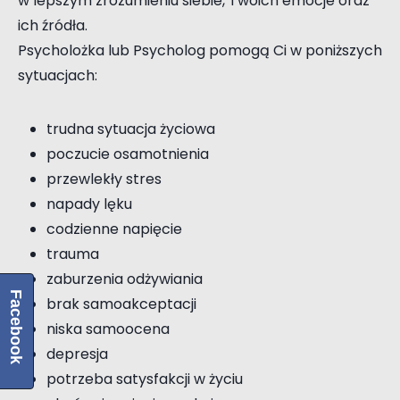
w lepszym zrozumieniu siebie, Twoich emocje oraz
ich źródła.
Psycholożka lub Psycholog pomogą Ci w poniższych
sytuacjach:
trudna sytuacja życiowa
poczucie osamotnienia
przewlekły stres
napady lęku
codzienne napięcie
trauma
zaburzenia odżywiania
Facebook
brak samoakceptacji
niska samoocena
depresja
potrzeba satysfakcji w życiu