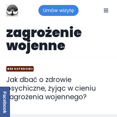
Przejdź
Umów wizytę
do
treści
zagrożenie
wojenne
BEZ KATEGORII
Jak dbać o zdrowie
psychiczne, żyjąc w cieniu
Facebook
zagrożenia wojennego?